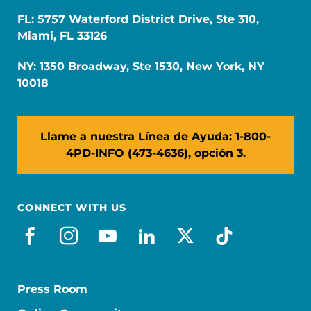
FL: 5757 Waterford District Drive, Ste 310,
Miami, FL 33126
NY: 1350 Broadway, Ste 1530, New York, NY
10018
Llame a nuestra Línea de Ayuda: 1-800-
4PD-INFO (473-4636), opción 3.
CONNECT WITH US
facebook_es
instagram
youtube
linkedin
x-social
tiktok
Press Room