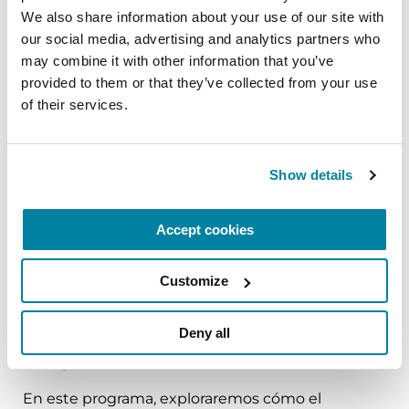
pendientes de las recomendaciones de
We also share information about your use of our site with 
los CDC y nos apegaremos a los
our social media, advertising and analytics partners who 
lineamientos estatales y locales en vigor
may combine it with other information that you’ve 
el día del evento referentes a COVID. Se
provided to them or that they’ve collected from your use 
harán ajustes, de ser necesario.
of their services.
Show details
Upcoming Events
Accept cookies
Customize
EDUCATIONAL EVENTS
Cómo identificar y gestionar los
Deny all
riesgos de caídas con la EP
En este programa, exploraremos cómo el