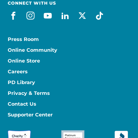
CONNECT WITH US
facebook_es
instagram
youtube
linkedin
x-social
tiktok
Press Room
Online Community
Online Store
Careers
PD Library
Privacy & Terms
Contact Us
Supporter Center