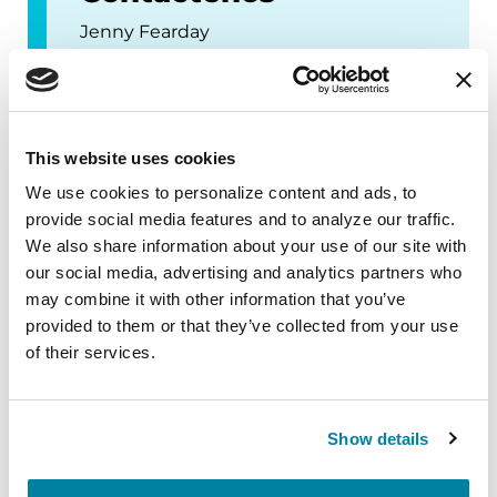
Jenny Fearday
PDHealth@Parkinson.org
(312) 201-4099
This website uses cookies
We use cookies to personalize content and ads, to 
provide social media features and to analyze our traffic. 
Upcoming Events
We also share information about your use of our site with 
our social media, advertising and analytics partners who 
may combine it with other information that you’ve 
EDUCATIONAL EVENTS
provided to them or that they’ve collected from your use 
of their services.
Cómo identificar y gestionar los
riesgos de caídas con la EP
En este programa, exploraremos cómo el
Show details
Parkinson afecta la marcha (caminar), el equilibrio
y las maneras de reconocer los factores motores y