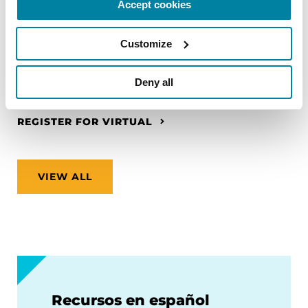
Accept cookies
no motores que pueden aumentar el riesgo de
caídas.
Customize
August 26, 2026
Deny all
Virtual
REGISTER FOR VIRTUAL
VIEW ALL
Recursos en español