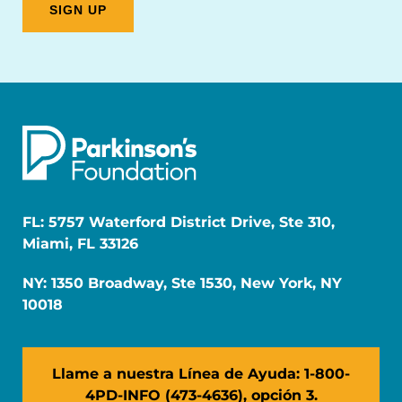
FL: 5757 Waterford District Drive, Ste 310,
Miami, FL 33126
NY: 1350 Broadway, Ste 1530, New York, NY
10018
Llame a nuestra Línea de Ayuda: 1-800-
4PD-INFO (473-4636), opción 3.