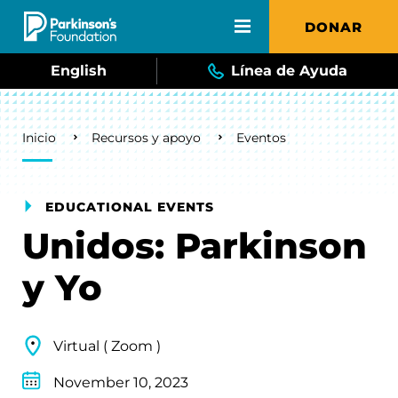
Skip to main content
DONAR
English
Línea de Ayuda
Breadcrumb
Inicio
Recursos y apoyo
Eventos
EDUCATIONAL EVENTS
Unidos: Parkinson
y Yo
Virtual ( Zoom )
November 10, 2023