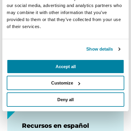
our social media, advertising and analytics partners who
SEGURIDAD COVID
: La salud y seguridad
may combine it with other information that you’ve
de nuestros participantes,
provided to them or that they’ve collected from your use
patrocinadores, voluntarios y personal
of their services.
son nuestra máxima prioridad. Seguimos
pendientes de las recomendaciones de
los CDC y nos apegaremos a los
Show details
lineamientos estatales y locales en vigor
el día del evento referentes a COVID. Se
Accept all
harán ajustes, de ser necesario.
Customize
Deny all
Recursos en español