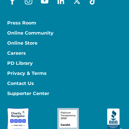
facebook_es
instagram
youtube
linkedin
x-social
tiktok
Press Room
Online Community
Online Store
Careers
PD Library
Privacy & Terms
Contact Us
Supporter Center