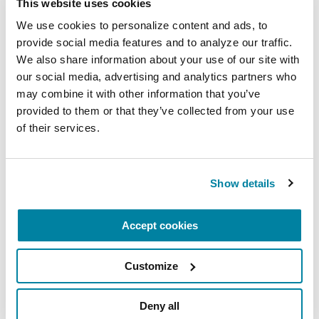
This website uses cookies
Helpline@Parkinson.org
We use cookies to personalize content and ads, to 
provide social media features and to analyze our traffic. 
1-800-473-4636
We also share information about your use of our site with 
our social media, advertising and analytics partners who 
may combine it with other information that you’ve 
provided to them or that they’ve collected from your use 
of their services.
SEGURIDAD COVID
: La salud y seguridad
de nuestros participantes,
patrocinadores, voluntarios y personal
Show details
son nuestra máxima prioridad. Seguimos
pendientes de las recomendaciones de
Accept cookies
los CDC y nos apegaremos a los
lineamientos estatales y locales en vigor
Customize
el día del evento referentes a COVID. Se
harán ajustes, de ser necesario.
Deny all