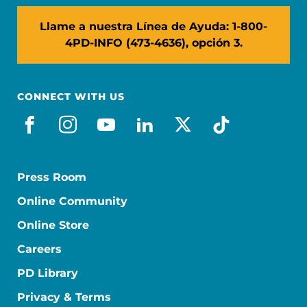
Llame a nuestra Línea de Ayuda: 1-800-
4PD-INFO (473-4636), opción 3.
CONNECT WITH US
facebook_es
instagram
youtube
linkedin
x-social
tiktok
Press Room
Online Community
Online Store
Careers
PD Library
Privacy & Terms