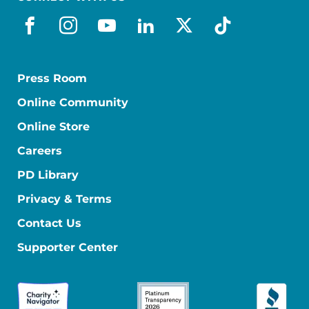
facebook_es
instagram
youtube
linkedin
x-social
tiktok
Press Room
Online Community
Online Store
Careers
PD Library
Privacy & Terms
Contact Us
Supporter Center