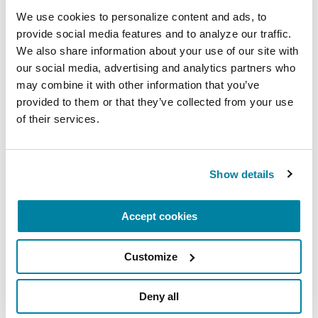
Florida@Parkinson.org
We use cookies to personalize content and ads, to 
1-800-473-4636
provide social media features and to analyze our traffic. 
We also share information about your use of our site with 
our social media, advertising and analytics partners who 
may combine it with other information that you’ve 
provided to them or that they’ve collected from your use 
of their services.
SEGURIDAD COVID
: La salud y seguridad
de nuestros participantes,
patrocinadores, voluntarios y personal
Show details
son nuestra máxima prioridad. Seguimos
pendientes de las recomendaciones de
Accept cookies
los CDC y nos apegaremos a los
lineamientos estatales y locales en vigor
el día del evento referentes a COVID. Se
Customize
harán ajustes, de ser necesario.
Deny all