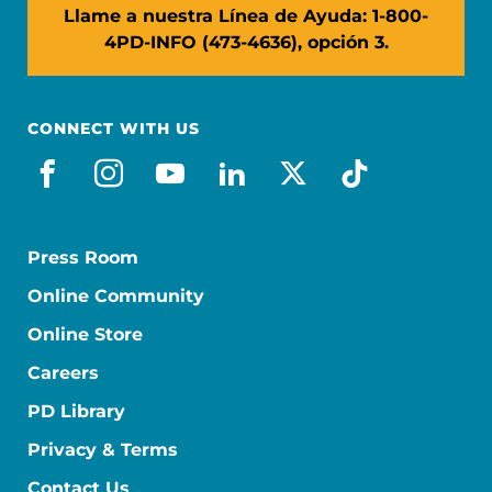
Llame a nuestra Línea de Ayuda: 1-800-
4PD-INFO (473-4636), opción 3.
CONNECT WITH US
facebook_es
instagram
youtube
linkedin
x-social
tiktok
Press Room
Online Community
Online Store
Careers
PD Library
Privacy & Terms
Contact Us