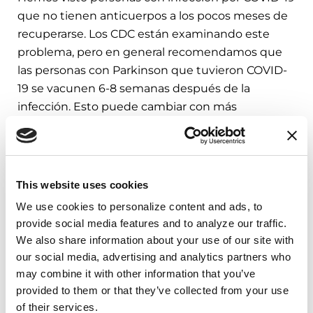
que no tienen anticuerpos a los pocos meses de
recuperarse. Los CDC están examinando este
problema, pero en general recomendamos que
las personas con Parkinson que tuvieron COVID-
19 se vacunen 6-8 semanas después de la
infección. Esto puede cambiar con más
orientación de los CDC.
Pregunta: La Parkinson’s
This website uses cookies
Foundation
publicó recientemente
We use cookies to personalize content and ads, to 
un estudio sobre COVID-19 de los
provide social media features and to analyze our traffic. 
Países Bajos
que afirma que se
We also share information about your use of our site with 
our social media, advertising and analytics partners who 
observó que las vacunas
may combine it with other information that you’ve 
(Pfizer/BioNTech y Moderna) eran
provided to them or that they’ve collected from your use 
seguras para los adultos mayores,
of their services.