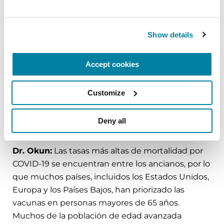
pero que era necesario tener
precaución para el subgrupo
Show details
específico de ancianos muy frágiles
y enfermos terminales con EP que
Accept cookies
vivían en centros de atención a
largo plazo; o para las personas con
Customize
EP que tienen enfermedades
crónicas adicionales. ¿Puede
Deny all
ahondar en esto?
Dr. Okun:
Las tasas más altas de mortalidad por
COVID-19 se encuentran entre los ancianos, por lo
que muchos países, incluidos los Estados Unidos,
Europa y los Países Bajos, han priorizado las
vacunas en personas mayores de 65 años.
Muchos de la población de edad avanzada