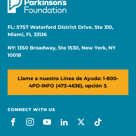
FL: 5757 Waterford District Drive, Ste 310,
Miami, FL 33126
NY: 1350 Broadway, Ste 1530, New York, NY
10018
Llame a nuestra Línea de Ayuda: 1-800-
4PD-INFO (473-4636), opción 3.
CONNECT WITH US
facebook_es
instagram
youtube
linkedin
x-social
tiktok