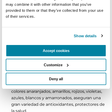
vitamina D para fortalecer los huesos.
may combine it with other information that you’ve 
provided to them or that they’ve collected from your use 
Preparar salsas y sopas con leche en lugar
of their services.
de agua:
Al preparar sopas y salsas caseras con
leche, el producto final aportará más calorías a
la preparación. Además, se puede agregar a la
Show details
sopa muchos alimentos nutritivos como son
verduras, hierbas, granos y frijoles o proteínas
animales, tales que carnes, pescado, pollo o
Accept cookies
mariscos, brindando variedad al plato final.
Customize
Comer como un arcoíris:
Consumir
diariamente frutas y verduras de diversos
colores, tanto cocidos como crudos. La
Deny all
variedad de verduras y frutas junto con sus
colores anaranjados, amarillos, rojizos, violetas,
azules, blancos y amarronados, aseguran una
gran variedad de antioxidantes, protectores de
la salud.