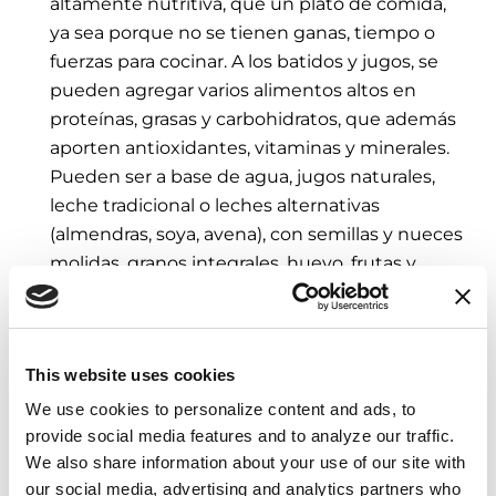
altamente nutritiva, que un plato de comida,
ya sea porque no se tienen ganas, tiempo o
fuerzas para cocinar. A los batidos y jugos, se
pueden agregar varios alimentos altos en
proteínas, grasas y carbohidratos, que además
aporten antioxidantes, vitaminas y minerales.
Pueden ser a base de agua, jugos naturales,
leche tradicional o leches alternativas
(almendras, soya, avena), con semillas y nueces
molidas, granos integrales, huevo, frutas y
verduras frescas y hierbas aromáticas.
Elegir productos lácteos enteros:
Aunque se
suele hablar de lácteos descremados, la
This website uses cookies
persona que desea o debe aumentar de peso,
We use cookies to personalize content and ads, to 
puede elegir lácteos enteros. Éstos contienen
provide social media features and to analyze our traffic. 
más calorías y grasas para el aumento de peso
We also share information about your use of our site with 
mientras que brindan proteínas, calcio y
our social media, advertising and analytics partners who 